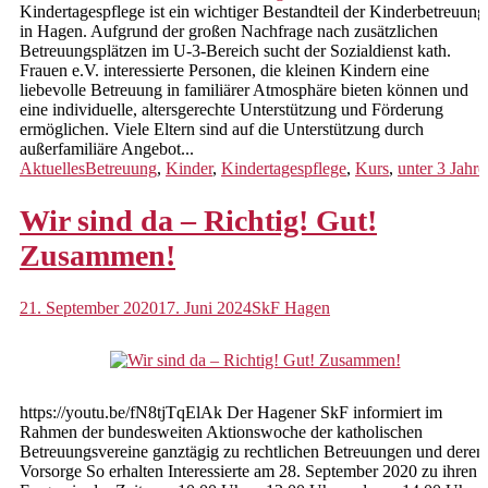
Kindertagespflege ist ein wichtiger Bestandteil der Kinderbetreuung
in Hagen. Aufgrund der großen Nachfrage nach zusätzlichen
Betreuungsplätzen im U-3-Bereich sucht der Sozialdienst kath.
Frauen e.V. interessierte Personen, die kleinen Kindern eine
liebevolle Betreuung in familiärer Atmosphäre bieten können und
eine individuelle, altersgerechte Unterstützung und Förderung
ermöglichen. Viele Eltern sind auf die Unterstützung durch
außerfamiliäre Angebot...
Aktuelles
Betreuung
,
Kinder
,
Kindertagespflege
,
Kurs
,
unter 3 Jahre
Wir sind da – Richtig! Gut!
Zusammen!
21. September 2020
17. Juni 2024
SkF Hagen
https://youtu.be/fN8tjTqElAk Der Hagener SkF informiert im
Rahmen der bundesweiten Aktionswoche der katholischen
Betreuungsvereine ganztägig zu rechtlichen Betreuungen und deren
Vorsorge So erhalten Interessierte am 28. September 2020 zu ihren