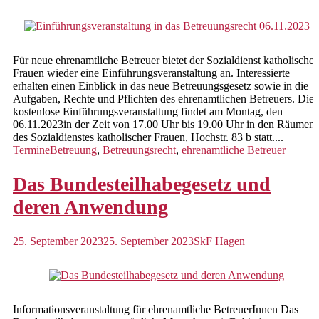
Hochwasserhilfen Impressionen
Kindertagespflege
Für neue ehrenamtliche Betreuer bietet der Sozialdienst katholischer
Familienpate werden
Frauen wieder eine Einführungsveranstaltung an. Interessierte
erhalten einen Einblick in das neue Betreuungsgesetz sowie in die
Tagespflegeperson suchen
Aufgaben, Rechte und Pflichten des ehrenamtlichen Betreuers. Die
kostenlose Einführungsveranstaltung findet am Montag, den
Rechtliche Betreuungen
06.11.2023in der Zeit von 17.00 Uhr bis 19.00 Uhr in den Räumen
des Sozialdienstes katholischer Frauen, Hochstr. 83 b statt....
Vorsorgevollmachten,
Termine
Betreuung
,
Betreuungsrecht
,
ehrenamtliche Betreuer
Betreuungsverfügungen,
Patientenverfügungen
Das Bundesteilhabegesetz und
Beratung und Begleitung von
deren Anwendung
ehrenamtlichen Betreuern
Schwangerschaftsberatung
25. September 2023
25. September 2023
SkF Hagen
Beratung und Information
Pränataldiagnostik
Informationsveranstaltung für ehrenamtliche BetreuerInnen Das
Vertrauliche Geburt