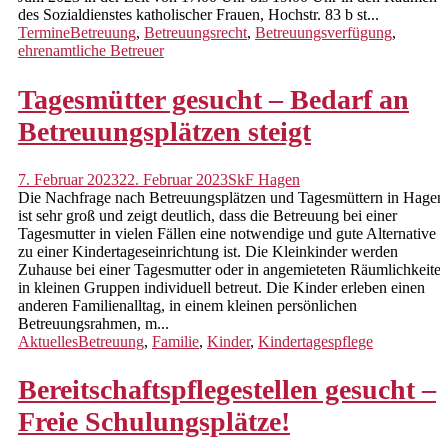
Freizeitpädagogik
des Sozialdienstes katholischer Frauen, Hochstr. 83 b st...
Termine
Betreuung
,
Betreuungsrecht
,
Betreuungsverfügung
,
Zusatzangebot Clearing
ehrenamtliche Betreuer
Zusatzangebot FST+
Tagesmütter gesucht – Bedarf an
Leistungsbeschreibungen & Konzepte
Betreuungsplätzen steigt
Freie Plätze
7. Februar 2023
22. Februar 2023
SkF Hagen
Die Nachfrage nach Betreuungsplätzen und Tagesmüttern in Hagen
News
ist sehr groß und zeigt deutlich, dass die Betreuung bei einer
Tagesmutter in vielen Fällen eine notwendige und gute Alternative
Stellenangebote
zu einer Kindertageseinrichtung ist. Die Kleinkinder werden
Zuhause bei einer Tagesmutter oder in angemieteten Räumlichkeite
Aktuelle Termine
in kleinen Gruppen individuell betreut. Die Kinder erleben einen
anderen Familienalltag, in einem kleinen persönlichen
Wir über uns
Betreuungsrahmen, m...
Aktuelles
Betreuung
,
Familie
,
Kinder
,
Kindertagespflege
Gremien
Bereitschaftspflegestellen gesucht –
Jahresrückblick
Freie Schulungsplätze!
Transparenz und Compliance