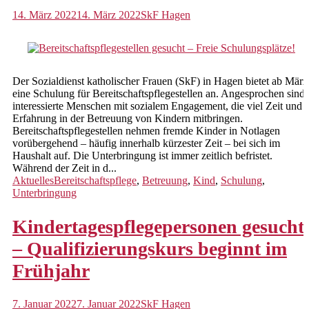
Verbandliche Caritas
14. März 2022
14. März 2022
SkF Hagen
So können Sie helfen
Spende
Der Sozialdienst katholischer Frauen (SkF) in Hagen bietet ab März
Ehrenamt
eine Schulung für Bereitschaftspflegestellen an. Angesprochen sind
interessierte Menschen mit sozialem Engagement, die viel Zeit und
Mitgliedschaft
Erfahrung in der Betreuung von Kindern mitbringen.
Bereitschaftspflegestellen nehmen fremde Kinder in Notlagen
vorübergehend – häufig innerhalb kürzester Zeit – bei sich im
Kontakt
Haushalt auf. Die Unterbringung ist immer zeitlich befristet.
Während der Zeit in d...
Anfahrt
Aktuelles
Bereitschaftspflege
,
Betreuung
,
Kind
,
Schulung
,
Unterbringung
Datenschutz
Kindertagespflegepersonen gesucht
Impressum
– Qualifizierungskurs beginnt im
Frühjahr
7. Januar 2022
7. Januar 2022
SkF Hagen