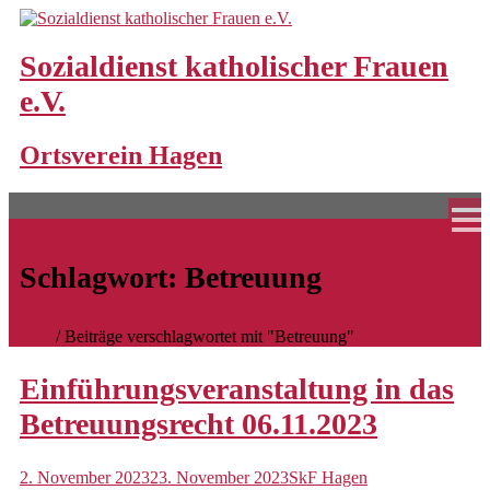
Skip
to
content
Sozialdienst katholischer Frauen
e.V.
Home
Ortsverein Hagen
Unsere Angebote
Bereitschaftspflege
Bereitschaftspflegeperson werden
Schlagwort:
Betreuung
Familienpaten
Frühe Hilfen
Start
/
Beiträge verschlagwortet mit "Betreuung"
Großtagespflege
Einführungsveranstaltung in das
Standorte und Schließungszeiten
Betreuungsrecht 06.11.2023
Hochwasserhilfen
2. November 2023
23. November 2023
SkF Hagen