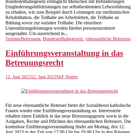
Bundesteilhabegesetz ermöglicht Menschen mit Behinderungen
Eingliederungshilfeleistungen zur selbstbestimmten Lebensführung
Prävention
zu erhalten, wie zum Beispiel durch Leistungen zur medizinischen
Rehabilitation, die Teilhabe am Arbeitsleben, die Teilhabe an
Hebammensprechstunde
Bildung sowie zur sozialen Teilhabe. Die einzelnen
Unterstützungsleistungen werden hierbei personenzentriert
Vormundschaften und Pflegschaften
ausgestaltet. Um ausreichend in...
Termine
Betreuung
,
Bundesteilhabegesetz
,
erhenamtliche Betreuung
Vormundschaften für Ehrenamtliche
Einführungsveranstaltung in das
Agnesheim
Betreuungsrecht
Stationäre Angebote
12. Juni 2023
12. Juni 2023
SkF Hagen
Regelwohngruppen
FAIRselbständigung
NeuHaus
Für neue ehrenamtliche Betreuer bietet der Sozialdienst katholischer
Frauen wieder eine Einführungsveranstaltung an. Interessierte
Ambulante Angebote
erhalten einen Einblick in das neue Betreuungsgesetz sowie in die
Aufgaben, Rechte und Pflichten des ehrenamtlichen Betreuers. Die
Psychotherapie
kostenlose Einführungsveranstaltung findet am Montag, den 12.
Juni 2023 in der Zeit von 17.00 Uhr bis 19.00 Uhr in den Räumen