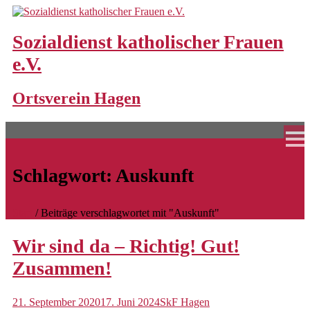
Skip
to
content
Sozialdienst katholischer Frauen
e.V.
Home
Ortsverein Hagen
Unsere Angebote
Bereitschaftspflege
Bereitschaftspflegeperson werden
Schlagwort:
Auskunft
Familienpaten
Frühe Hilfen
Start
/
Beiträge verschlagwortet mit "Auskunft"
Großtagespflege
Wir sind da – Richtig! Gut!
Standorte und Schließungszeiten
Zusammen!
Hochwasserhilfen
21. September 2020
17. Juni 2024
SkF Hagen