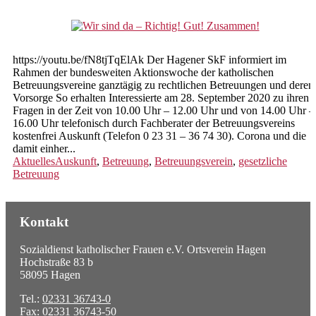
Hochwasserhilfen Impressionen
Kindertagespflege
https://youtu.be/fN8tjTqElAk Der Hagener SkF informiert im
Familienpate werden
Rahmen der bundesweiten Aktionswoche der katholischen
Betreuungsvereine ganztägig zu rechtlichen Betreuungen und deren
Tagespflegeperson suchen
Vorsorge So erhalten Interessierte am 28. September 2020 zu ihren
Fragen in der Zeit von 10.00 Uhr – 12.00 Uhr und von 14.00 Uhr –
Rechtliche Betreuungen
16.00 Uhr telefonisch durch Fachberater der Betreuungsvereins
kostenfrei Auskunft (Telefon 0 23 31 – 36 74 30). Corona und die
Vorsorgevollmachten,
damit einher...
Betreuungsverfügungen,
Aktuelles
Auskunft
,
Betreuung
,
Betreuungsverein
,
gesetzliche
Patientenverfügungen
Betreuung
Beratung und Begleitung von
ehrenamtlichen Betreuern
Kontakt
Schwangerschaftsberatung
Sozialdienst katholischer Frauen e.V. Ortsverein Hagen
Beratung und Information
Hochstraße 83 b
58095 Hagen
Pränataldiagnostik
Tel.:
02331 36743-0
Fax: 02331 36743-50
Vertrauliche Geburt