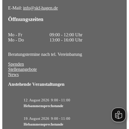
E-Mail:
info@skf-hagen.de
Prävention
Öffnungszeiten
Hebammensprechstunde
Vormundschaften und Pflegschaften
Mo - Fr
09:00 - 12:00 Uhr
Mo - Do
13:00 - 16:00 Uhr
Vormundschaften für Ehrenamtliche
Agnesheim
Beratungstermine nach tel. Vereinbarung
Spenden
Stationäre Angebote
Stellenangebote
News
Regelwohngruppen
Anstehende Veranstaltungen
FAIRselbständigung
NeuHaus
12. August 2026
9:00
-
11:00
Hebammensprechstunde
Ambulante Angebote
19. August 2026
9:00
-
11:00
Psychotherapie
Hebammensprechstunde