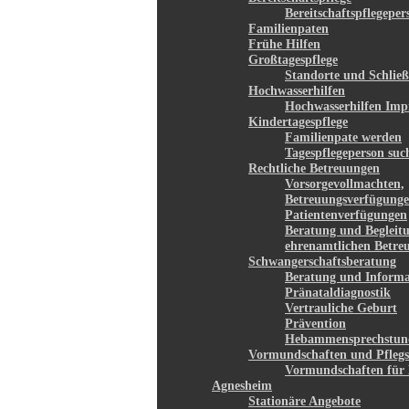
Bereitschaftspflegepe
Familienpaten
Frühe Hilfen
Großtagespflege
Standorte und Schließ
Hochwasserhilfen
Hochwasserhilfen Imp
Kindertagespflege
Familienpate werden
Tagespflegeperson suc
Rechtliche Betreuungen
Vorsorgevollmachten,
Betreuungsverfügunge
Patientenverfügungen
Beratung und Begleit
ehrenamtlichen Betre
Schwangerschaftsberatung
Beratung und Informa
Pränataldiagnostik
Vertrauliche Geburt
Prävention
Hebammensprechstun
Vormundschaften und Pflegs
Vormundschaften für 
Agnesheim
Stationäre Angebote