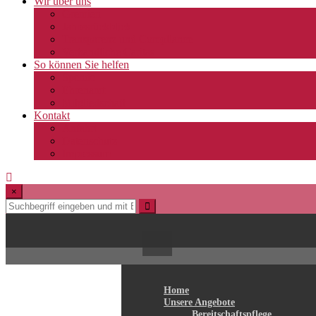
Wir über uns
Gremien
Jahresrückblick
Transparenz und Compliance
Verbandliche Caritas
So können Sie helfen
Spende
Ehrenamt
Mitgliedschaft
Kontakt
Anfahrt
Datenschutz
Impressum
×
Home
Unsere Angebote
Bereitschaftspflege