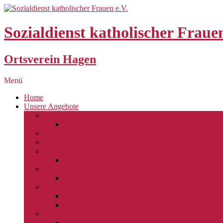
Skip
to
content
Sozialdienst katholischer Frauen
Ortsverein Hagen
Menü
Home
Unsere Angebote
Bereitschaftspflege
Bereitschaftspflegeperson werden
Familienpaten
Frühe Hilfen
Großtagespflege
Standorte und Schließungszeiten
Hochwasserhilfen
Hochwasserhilfen Impressionen
Kindertagespflege
Familienpate werden
Tagespflegeperson suchen
Rechtliche Betreuungen
Vorsorgevollmachten, Betreuungsverfügungen, Pa