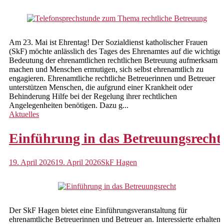
Hochwasserhilfen Impressionen
Kindertagespflege
Am 23. Mai ist Ehrentag! Der Sozialdienst katholischer Frauen
Familienpate werden
(SkF) möchte anlässlich des Tages des Ehrenamtes auf die wichtige
Bedeutung der ehrenamtlichen rechtlichen Betreuung aufmerksam
Tagespflegeperson suchen
machen und Menschen ermutigen, sich selbst ehrenamtlich zu
engagieren. Ehrenamtliche rechtliche Betreuerinnen und Betreuer
Rechtliche Betreuungen
unterstützen Menschen, die aufgrund einer Krankheit oder
Behinderung Hilfe bei der Regelung ihrer rechtlichen
Vorsorgevollmachten,
Angelegenheiten benötigen. Dazu g...
Betreuungsverfügungen,
Aktuelles
Patientenverfügungen
Einführung in das Betreuungsrecht
Beratung und Begleitung von
ehrenamtlichen Betreuern
19. April 2026
19. April 2026
SkF Hagen
Schwangerschaftsberatung
Beratung und Information
Pränataldiagnostik
Der SkF Hagen bietet eine Einführungsveranstaltung für
ehrenamtliche Betreuerinnen und Betreuer an. Interessierte erhalten
Vertrauliche Geburt