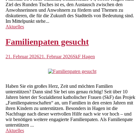
Freizeitpädagogik
Ziel des Runden Tisches ist es, den Austausch zwischen den
Anwohnerinnen und Anwohnern zu fördern und Themen zu
Zusatzangebot Clearing
diskutieren, die für die Zukunft des Stadtteils von Bedeutung sind.
Im Mittelpunkt stehe...
Zusatzangebot FST+
Aktuelles
Leistungsbeschreibungen & Konzepte
Familienpaten gesucht
Freie Plätze
21. Februar 2026
21. Februar 2026
SkF Hagen
News
Stellenangebote
Aktuelle Termine
Haben Sie ein großes Herz, Zeit und möchten Familien
unterstützen? Dann sind Sie bei uns genau richtig! Seit über 10
Wir über uns
Jahren bietet der Sozialdienst katholischer Frauen (SkF) das Projekt
„Familienpatenschaften“ an, um Familien in den ersten Jahren mit
Gremien
ihren Kindern zu unterstützen. Besonders in Hagen ist die
Nachfrage nach dieser wertvollen Hilfe nach wie vor hoch – und
wir benötigen weitere engagierte Familienpaten. Als Familienpate
Jahresrückblick
unterstützen ...
Aktuelles
Transparenz und Compliance