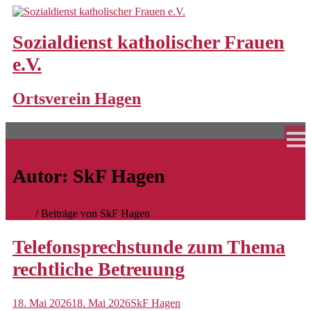
Skip
to
content
Sozialdienst katholischer Frauen
e.V.
Home
Ortsverein Hagen
Unsere Angebote
Bereitschaftspflege
Bereitschaftspflegeperson werden
Autor:
SkF Hagen
Familienpaten
Frühe Hilfen
Start
/
Beiträge von SkF Hagen
Großtagespflege
Telefonsprechstunde zum Thema
Standorte und Schließungszeiten
rechtliche Betreuung
Hochwasserhilfen
18. Mai 2026
18. Mai 2026
SkF Hagen