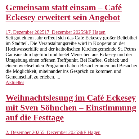
Verbandliche Caritas
Gemeinsam statt einsam – Café
Eckesey erweitert sein Angebot
So können Sie helfen
Spende
17. Dezember 2025
17. Dezember 2025
SkF Hagen
Seit gut einem Jahr erfreut sich das Café Eckesey großer Beliebtheit
Ehrenamt
im Stadtteil. Die Veranstaltungsreihe wird in Kooperation der
Hochwasserhilfe und der katholischen Kirchengemeinde St. Petrus
Mitgliedschaft
Canisius durchgeführt und bietet Menschen aus Eckesey und der
Umgebung einen offenen Treffpunkt. Bei Kaffee, Gebäck und
Kontakt
einem wechselnden Programm haben Besucherinnen und Besucher
die Möglichkeit, miteinander ins Gespräch zu kommen und
Anfahrt
Gemeinschaft zu erleben. ...
Aktuelles
Datenschutz
Weihnachtslesung im Café Eckesey
Impressum
mit Sven Söhnchen – Einstimmung
auf die Festtage
2. Dezember 2025
5. Dezember 2025
SkF Hagen