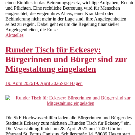
einen Einblick in das Betreuungsgesetz, wichtige Aufgaben, Rechte
und Pflichten. Eine rechtliche Betreuung wird für Menschen
Prävention
eingerichtet, die wegen ihres Alters, einer Krankheit oder
Behinderung nicht mehr in der Lage sind, ihre Angelegenheiten
Hebammensprechstunde
selbst zu regeln. Dabei geht es um die Regelung finanzieller
Angelegenheiten, die Entsc...
Vormundschaften und Pflegschaften
Aktuelles
Vormundschaften für Ehrenamtliche
Runder Tisch für Eckesey:
Agnesheim
Bürgerinnen und Bürger sind zur
Mitgestaltung eingeladen
Stationäre Angebote
Regelwohngruppen
19. April 2026
19. April 2026
SkF Hagen
FAIRselbständigung
NeuHaus
Ambulante Angebote
Die SkF Hochwasserhilfen laden alle Bürgerinnen und Bürger des
Stadtteils Eckesey zum nächsten „Runden Tisch für Eckesey“ ein.
Psychotherapie
Die Veranstaltung findet am 28. April 2025 um 17:00 Uhr im
Pfarrsaal St. Petrus Canisius, Schillerstraße 14, 58089 Hagen statt.