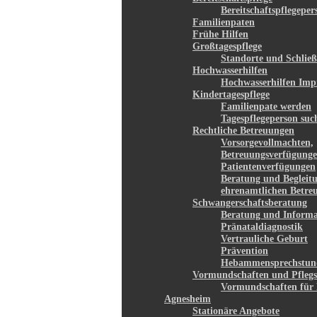
Bereitschaftspflegepe
Familienpaten
Frühe Hilfen
Großtagespflege
Standorte und Schließ
Hochwasserhilfen
Hochwasserhilfen Imp
Kindertagespflege
Familienpate werden
Tagespflegeperson suc
Rechtliche Betreuungen
Vorsorgevollmachten,
Betreuungsverfügunge
Patientenverfügungen
Beratung und Begleit
ehrenamtlichen Betre
Schwangerschaftsberatung
Beratung und Informa
Pränataldiagnostik
Vertrauliche Geburt
Prävention
Hebammensprechstun
Vormundschaften und Pflegs
Vormundschaften für 
Agnesheim
Stationäre Angebote