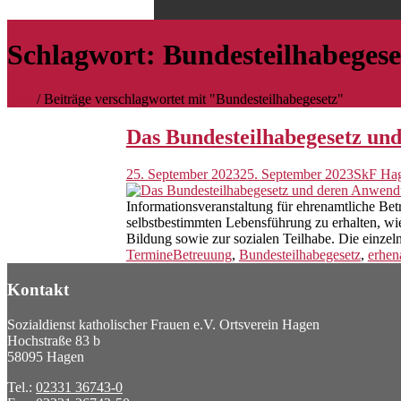
Schlagwort:
Bundesteilhabegese
Start
/
Beiträge verschlagwortet mit "Bundesteilhabegesetz"
Das Bundesteilhabegesetz un
25. September 2023
25. September 2023
SkF Ha
Informationsveranstaltung für ehrenamtliche Be
selbstbestimmten Lebensführung zu erhalten, wie
Bildung sowie zur sozialen Teilhabe. Die einzeln
Termine
Betreuung
,
Bundesteilhabegesetz
,
erhen
Kontakt
Sozialdienst katholischer Frauen e.V. Ortsverein Hagen
Hochstraße 83 b
58095 Hagen
Tel.:
02331 36743-0