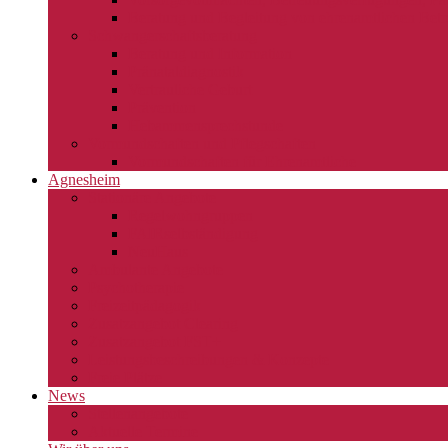
Beratung und Begleitung von ehrenamtlichen Betr
Schwangerschaftsberatung
Beratung und Information
Pränataldiagnostik
Vertrauliche Geburt
Prävention
Hebammensprechstunde
Vormundschaften und Pflegschaften
Vormundschaften für Ehrenamtliche
Agnesheim
Stationäre Angebote
Regelwohngruppen
FAIRselbständigung
NeuHaus
Ambulante Angebote
Psychotherapie
Freizeitpädagogik
Zusatzangebot Clearing
Zusatzangebot FST+
Leistungsbeschreibungen & Konzepte
Freie Plätze
News
Stellenangebote
Aktuelle Termine