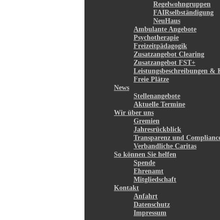
Regelwohngruppen
FAIRselbständigung
NeuHaus
Ambulante Angebote
Psychotherapie
Freizeitpädagogik
Zusatzangebot Clearing
Zusatzangebot FST+
Leistungsbeschreibungen & 
Freie Plätze
News
Stellenangebote
Aktuelle Termine
Wir über uns
Gremien
Jahresrückblick
Transparenz und Complianc
Verbandliche Caritas
So können Sie helfen
Spende
Ehrenamt
Mitgliedschaft
Kontakt
Anfahrt
Datenschutz
Impressum