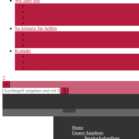
Wir über uns
Gremien
Jahresrückblick
Transparenz und Compliance
Verbandliche Caritas
So können Sie helfen
Spende
Ehrenamt
Mitgliedschaft
Kontakt
Anfahrt
Datenschutz
Impressum
×
Home
Unsere Angebote
Bereitschaftspflege