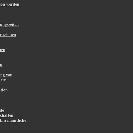
rson werden
ungszeiten
ressionen
hen
n,
ung von
uern
tion
de
chaften
Ehrenamtliche