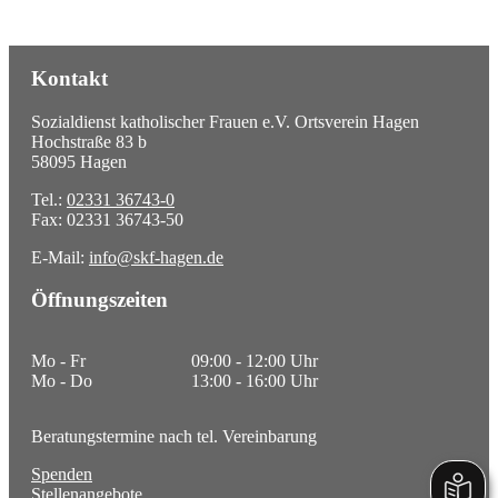
Freizeitpädagogik
Zusatzangebot Clearing
Kontakt
Zusatzangebot FST+
Sozialdienst katholischer Frauen e.V. Ortsverein Hagen
Leistungsbeschreibungen & Konzepte
Hochstraße 83 b
58095 Hagen
Freie Plätze
Tel.:
02331 36743-0
Fax: 02331 36743-50
News
E-Mail:
info@skf-hagen.de
Stellenangebote
Öffnungszeiten
Aktuelle Termine
Wir über uns
Mo - Fr
09:00 - 12:00 Uhr
Mo - Do
13:00 - 16:00 Uhr
Gremien
Jahresrückblick
Beratungstermine nach tel. Vereinbarung
Spenden
Transparenz und Compliance
Stellenangebote