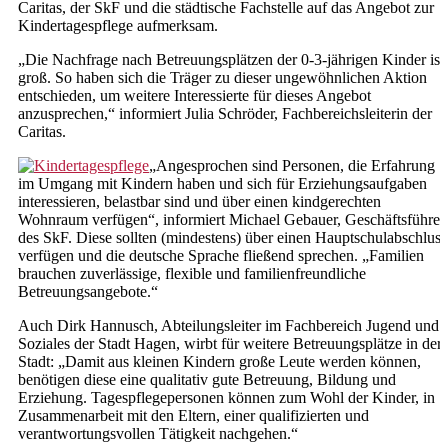
Caritas, der SkF und die städtische Fachstelle auf das Angebot zur
Hochwasserhilfen Impressionen
Kindertagespflege aufmerksam.
Kindertagespflege
„Die Nachfrage nach Betreuungsplätzen der 0-3-jährigen Kinder ist
groß. So haben sich die Träger zu dieser ungewöhnlichen Aktion
Familienpate werden
entschieden, um weitere Interessierte für dieses Angebot
anzusprechen,“ informiert Julia Schröder, Fachbereichsleiterin der
Tagespflegeperson suchen
Caritas.
Rechtliche Betreuungen
„Angesprochen sind Personen, die Erfahrung
im Umgang mit Kindern haben und sich für Erziehungsaufgaben
Vorsorgevollmachten,
interessieren, belastbar sind und über einen kindgerechten
Betreuungsverfügungen,
Wohnraum verfügen“, informiert Michael Gebauer, Geschäftsführer
Patientenverfügungen
des SkF. Diese sollten (mindestens) über einen Hauptschulabschluss
verfügen und die deutsche Sprache fließend sprechen. „Familien
Beratung und Begleitung von
brauchen zuverlässige, flexible und familienfreundliche
ehrenamtlichen Betreuern
Betreuungsangebote.“
Auch Dirk Hannusch, Abteilungsleiter im Fachbereich Jugend und
Schwangerschaftsberatung
Soziales der Stadt Hagen, wirbt für weitere Betreuungsplätze in der
Stadt: „Damit aus kleinen Kindern große Leute werden können,
Beratung und Information
benötigen diese eine qualitativ gute Betreuung, Bildung und
Erziehung. Tagespflegepersonen können zum Wohl der Kinder, in
Pränataldiagnostik
Zusammenarbeit mit den Eltern, einer qualifizierten und
verantwortungsvollen Tätigkeit nachgehen.“
Vertrauliche Geburt