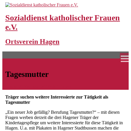
Skip
to
content
Sozialdienst katholischer Frauen
e.V.
Home
Ortsverein Hagen
Unsere Angebote
Bereitschaftspflege
Bereitschaftspflegeperson werden
Tagesmutter
Familienpaten
6. Mai 2019
6. Mai 2019
SkF Hagen
Frühe Hilfen
Träger suchen weitere Interessierte zur Tätigkeit als
Großtagespflege
Tagesmutter
Standorte und Schließungszeiten
„Ein neuer Job gefällig? Berufung Tagesmutter?“ – mit diesen
Fragen werben derzeit die drei Hagener Träger der
Hochwasserhilfen
Kindertagespflege um weitere Interessierte für diese Tätigkeit in
Hagen. U.a. mit Plakaten in Hagener Stadtbussen machen die