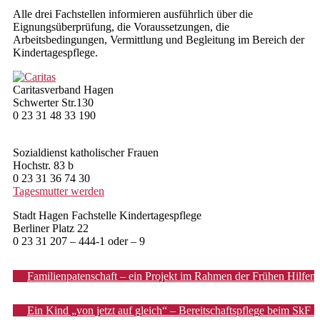
Alle drei Fachstellen informieren ausführlich über die
Prävention
Eignungsüberprüfung, die Voraussetzungen, die
Arbeitsbedingungen, Vermittlung und Begleitung im Bereich der
Hebammensprechstunde
Kindertagespflege.
Vormundschaften und Pflegschaften
Caritasverband Hagen
Schwerter Str.130
Vormundschaften für Ehrenamtliche
0 23 31 48 33 190
Agnesheim
Sozialdienst katholischer Frauen
Stationäre Angebote
Hochstr. 83 b
0 23 31 36 74 30
Regelwohngruppen
Tagesmutter werden
FAIRselbständigung
Stadt Hagen Fachstelle Kindertagespflege
Berliner Platz 22
0 23 31 207 – 444-1 oder – 9
NeuHaus
Beitragsnavigation
Ambulante Angebote
Familienpatenschaft – ein Projekt im Rahmen der Frühen Hilfen
Psychotherapie
Ein Kind „von jetzt auf gleich“ – Bereitschaftspflege beim SkF