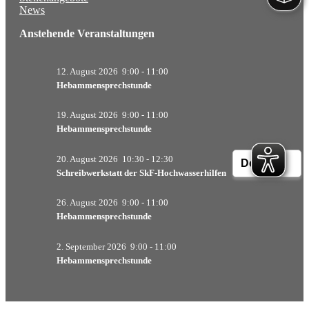
News
Verbandliche Caritas
Anstehende Veranstaltungen
So können Sie helfen
Spende
12. August 2026
9:00
-
11:00
Hebammensprechstunde
Ehrenamt
19. August 2026
9:00
-
11:00
Mitgliedschaft
Hebammensprechstunde
Kontakt
20. August 2026
10:30
-
12:30
Anfahrt
Schreibwerkstatt der SkF-Hochwasserhilfen
Datenschutz
26. August 2026
9:00
-
11:00
Hebammensprechstunde
Impressum
2. September 2026
9:00
-
11:00
Hebammensprechstunde