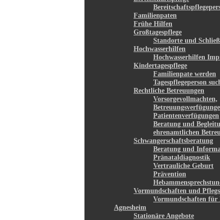
Bereitschaftspflegepe
Familienpaten
Frühe Hilfen
Großtagespflege
Standorte und Schließ
Hochwasserhilfen
Hochwasserhilfen Imp
Kindertagespflege
Familienpate werden
Tagespflegeperson suc
Rechtliche Betreuungen
Vorsorgevollmachten,
Betreuungsverfügunge
Patientenverfügungen
Beratung und Begleit
ehrenamtlichen Betre
Schwangerschaftsberatung
Beratung und Informa
Pränataldiagnostik
Vertrauliche Geburt
Prävention
Hebammensprechstun
Vormundschaften und Pflegs
Vormundschaften für 
Agnesheim
Stationäre Angebote