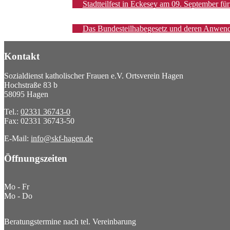
Stadtteilfest in Eckesey am 09. September fü
Das Bundesteilhabegesetz und deren Anwen
Kontakt
Sozialdienst katholischer Frauen e.V. Ortsverein Hagen
Hochstraße 83 b
58095 Hagen
Tel.:
02331 36743-0
Fax: 02331 36743-50
E-Mail:
info@skf-hagen.de
Öffnungszeiten
Mo - Fr
Mo - Do
Beratungstermine nach tel. Vereinbarung