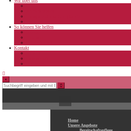
Wir über uns
Gremien
Jahresrückblick
Transparenz und Compliance
Verbandliche Caritas
So können Sie helfen
Spende
Ehrenamt
Mitgliedschaft
Kontakt
Anfahrt
Datenschutz
Impressum
×
Home
Unsere Angebote
Bereitschaftspflege