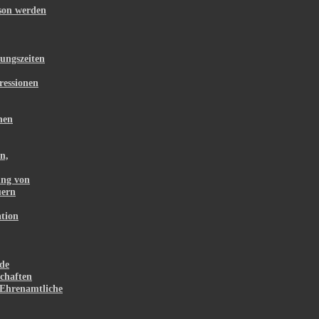
rson werden
ungszeiten
ressionen
hen
n,
ung von
uern
tion
de
chaften
Ehrenamtliche