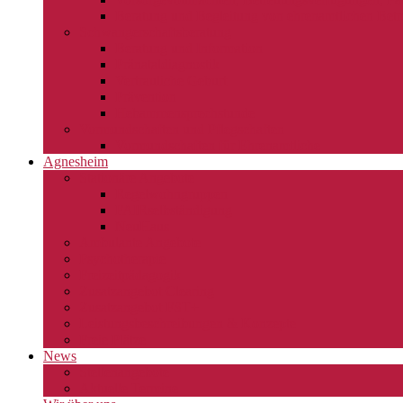
Beratung und Begleitung von ehrenamtlichen Betr
Schwangerschaftsberatung
Beratung und Information
Pränataldiagnostik
Vertrauliche Geburt
Prävention
Hebammensprechstunde
Vormundschaften und Pflegschaften
Vormundschaften für Ehrenamtliche
Agnesheim
Stationäre Angebote
Regelwohngruppen
FAIRselbständigung
NeuHaus
Ambulante Angebote
Psychotherapie
Freizeitpädagogik
Zusatzangebot Clearing
Zusatzangebot FST+
Leistungsbeschreibungen & Konzepte
Freie Plätze
News
Stellenangebote
Aktuelle Termine