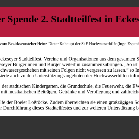
r Spende 2. Stadtteilfest in Ecke
n vom Bezirksvorsteher Heinz-Dieter Kohaupt der SkF-Hochwasserhilfe (Ingo Espen
eseyer Stadtteilfest. Vereine und Organisationen aus dem gesamten St
eseyer Bürgerinnen und Bürger weiterhin zusammenzubringen. „So ist 
ochwassergeschehen mit seinen Folgen nicht vergessen zu lassen,“ so I
sierte auch zu den Unterstützungsangeboten der Hochwasserhilfen info
der städtischen Kindergarten, die Grundschule, die Feuerwehr, die EW
mit musikalischen Beiträgen, Getränke und Verpflegung und zahlreich
Hilfe der Boeler Loßröcke. Zudem überreichten sie einen großzügigen 
r Durchführung dieses Stadtteilfestes und zur weiteren Unterstützung b