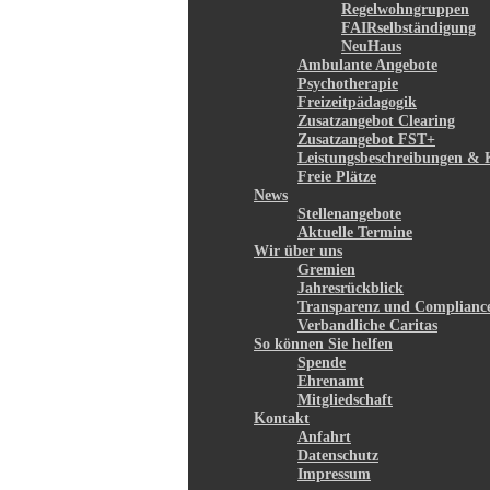
Regelwohngruppen
FAIRselbständigung
NeuHaus
Ambulante Angebote
Psychotherapie
Freizeitpädagogik
Zusatzangebot Clearing
Zusatzangebot FST+
Leistungsbeschreibungen & 
Freie Plätze
News
Stellenangebote
Aktuelle Termine
Wir über uns
Gremien
Jahresrückblick
Transparenz und Complianc
Verbandliche Caritas
So können Sie helfen
Spende
Ehrenamt
Mitgliedschaft
Kontakt
Anfahrt
Datenschutz
Impressum