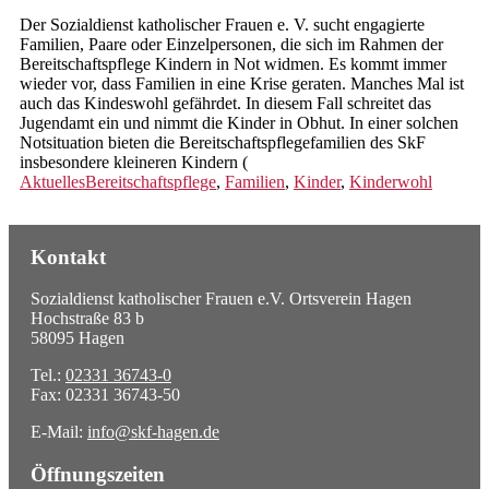
Der Sozialdienst katholischer Frauen e. V. sucht engagierte
Prävention
Familien, Paare oder Einzelpersonen, die sich im Rahmen der
Bereitschaftspflege Kindern in Not widmen. Es kommt immer
Hebammensprechstunde
wieder vor, dass Familien in eine Krise geraten. Manches Mal ist
auch das Kindeswohl gefährdet. In diesem Fall schreitet das
Vormundschaften und Pflegschaften
Jugendamt ein und nimmt die Kinder in Obhut. In einer solchen
Notsituation bieten die Bereitschaftspflegefamilien des SkF
Vormundschaften für Ehrenamtliche
insbesondere kleineren Kindern (
Aktuelles
Bereitschaftspflege
,
Familien
,
Kinder
,
Kinderwohl
Agnesheim
Stationäre Angebote
Kontakt
Regelwohngruppen
Sozialdienst katholischer Frauen e.V. Ortsverein Hagen
Hochstraße 83 b
FAIRselbständigung
58095 Hagen
NeuHaus
Tel.:
02331 36743-0
Fax: 02331 36743-50
Ambulante Angebote
E-Mail:
info@skf-hagen.de
Psychotherapie
Öffnungszeiten