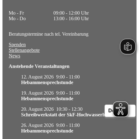
Freizeitpädagogik
Mo - Fr
09:00 - 12:00 Uhr
Zusatzangebot Clearing
Mo - Do
13:00 - 16:00 Uhr
Zusatzangebot FST+
Beratungstermine nach tel. Vereinbarung
Leistungsbeschreibungen & Konzepte
Spenden
Freie Plätze
Stellenangebote
News
News
Anstehende Veranstaltungen
Stellenangebote
12. August 2026
9:00
-
11:00
Hebammensprechstunde
Aktuelle Termine
19. August 2026
9:00
-
11:00
Wir über uns
Hebammensprechstunde
Gremien
20. August 2026
10:30
-
12:30
Schreibwerkstatt der SkF-Hochwasserhilfen
Jahresrückblick
26. August 2026
9:00
-
11:00
Hebammensprechstunde
Transparenz und Compliance