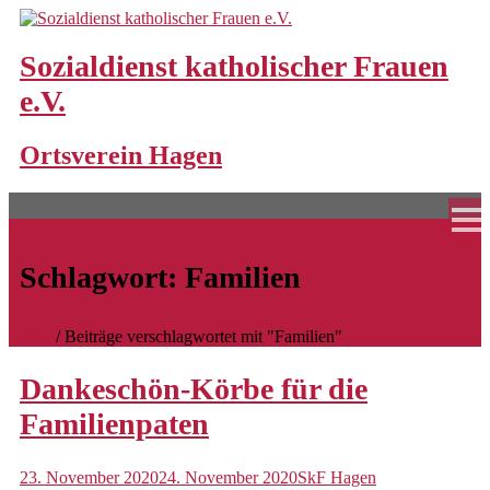
Skip
to
content
Sozialdienst katholischer Frauen
e.V.
Home
Ortsverein Hagen
Unsere Angebote
Bereitschaftspflege
Bereitschaftspflegeperson werden
Schlagwort:
Familien
Familienpaten
Frühe Hilfen
Start
/
Beiträge verschlagwortet mit "Familien"
Großtagespflege
Dankeschön-Körbe für die
Standorte und Schließungszeiten
Familienpaten
Hochwasserhilfen
23. November 2020
24. November 2020
SkF Hagen