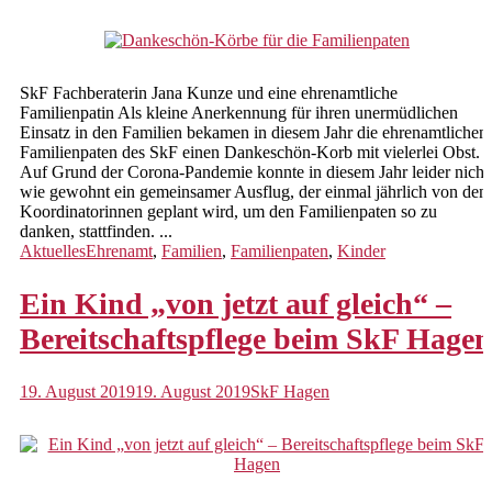
Hochwasserhilfen Impressionen
Kindertagespflege
SkF Fachberaterin Jana Kunze und eine ehrenamtliche
Familienpate werden
Familienpatin Als kleine Anerkennung für ihren unermüdlichen
Einsatz in den Familien bekamen in diesem Jahr die ehrenamtlichen
Tagespflegeperson suchen
Familienpaten des SkF einen Dankeschön-Korb mit vielerlei Obst.
Auf Grund der Corona-Pandemie konnte in diesem Jahr leider nicht
Rechtliche Betreuungen
wie gewohnt ein gemeinsamer Ausflug, der einmal jährlich von den
Koordinatorinnen geplant wird, um den Familienpaten so zu
Vorsorgevollmachten,
danken, stattfinden. ...
Betreuungsverfügungen,
Aktuelles
Ehrenamt
,
Familien
,
Familienpaten
,
Kinder
Patientenverfügungen
Ein Kind „von jetzt auf gleich“ –
Beratung und Begleitung von
ehrenamtlichen Betreuern
Bereitschaftspflege beim SkF Hagen
Schwangerschaftsberatung
19. August 2019
19. August 2019
SkF Hagen
Beratung und Information
Pränataldiagnostik
Vertrauliche Geburt