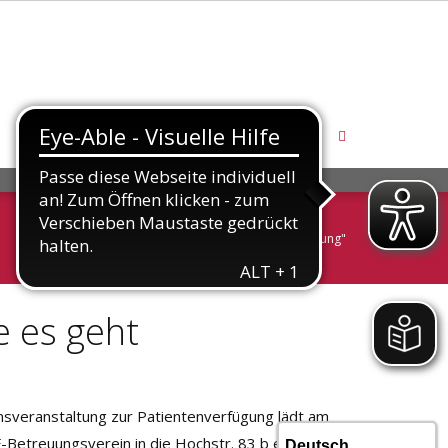
SO KÖNNEN SIE HELFEN
KONTAKT
start
/
beiträge verschlagwortet mit "patientenverfügung"
e es geht
onsveranstaltung zur Patientenverfügung lädt am
Betreuungsverein in die Hochstr. 83 b ein. In