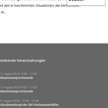
und wie in bestimmten Situationen die betroffene
i...
stehende Veranstaltungen
12. August 2026
9:00
-
11:00
Hebammensprechstunde
19. August 2026
9:00
-
11:00
Hebammensprechstunde
20. August 2026
10:30
-
12:30
Schreibwerkstatt der SkF-Hochwasserhilfen