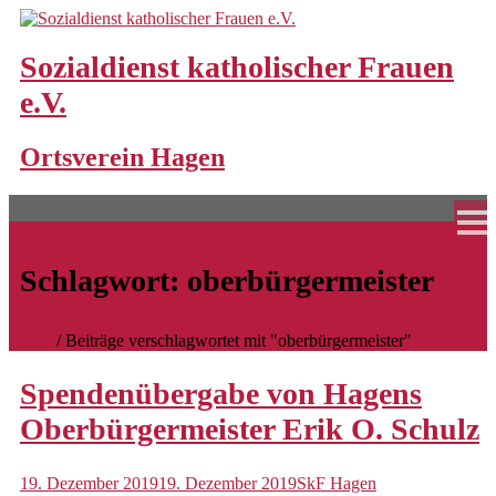
Skip
to
content
Sozialdienst katholischer Frauen
e.V.
Home
Ortsverein Hagen
Unsere Angebote
Bereitschaftspflege
Bereitschaftspflegeperson werden
Schlagwort:
oberbürgermeister
Familienpaten
Frühe Hilfen
Start
/
Beiträge verschlagwortet mit "oberbürgermeister"
Großtagespflege
Spendenübergabe von Hagens
Standorte und Schließungszeiten
Oberbürgermeister Erik O. Schulz
Hochwasserhilfen
19. Dezember 2019
19. Dezember 2019
SkF Hagen