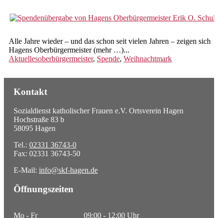
Hochwasserhilfen Impressionen
Kindertagespflege
Alle Jahre wieder – und das schon seit vielen Jahren – zeigen sich
Familienpate werden
Hagens Oberbürgermeister (mehr …)...
Aktuelles
oberbürgermeister
,
Spende
,
Weihnachtmark
Tagespflegeperson suchen
Rechtliche Betreuungen
Kontakt
Vorsorgevollmachten,
Betreuungsverfügungen,
Sozialdienst katholischer Frauen e.V. Ortsverein Hagen
Patientenverfügungen
Hochstraße 83 b
58095 Hagen
Beratung und Begleitung von
ehrenamtlichen Betreuern
Tel.:
02331 36743-0
Fax: 02331 36743-50
Schwangerschaftsberatung
E-Mail:
info@skf-hagen.de
Beratung und Information
Öffnungszeiten
Pränataldiagnostik
Vertrauliche Geburt
Mo - Fr
09:00 - 12:00 Uhr