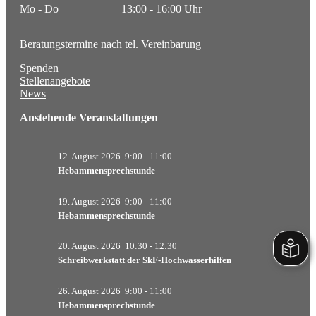
Mo - Do
13:00 - 16:00 Uhr
Prävention
Beratungstermine nach tel. Vereinbarung
Hebammensprechstunde
Spenden
Vormundschaften und Pflegschaften
Stellenangebote
News
Vormundschaften für Ehrenamtliche
Anstehende Veranstaltungen
Agnesheim
12. August 2026
9:00
-
11:00
Stationäre Angebote
Hebammensprechstunde
Regelwohngruppen
19. August 2026
9:00
-
11:00
FAIRselbständigung
Hebammensprechstunde
NeuHaus
20. August 2026
10:30
-
12:30
Schreibwerkstatt der SkF-Hochwasserhilfen
Ambulante Angebote
26. August 2026
9:00
-
11:00
Psychotherapie
Hebammensprechstunde