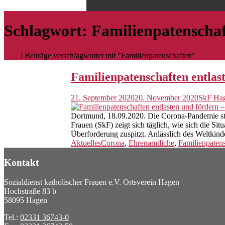
Schlagwort:
Familienpatenscha
Start
/
Beiträge verschlagwortet mit "Familienpatenschaften"
Familienpatenschaften entlas
21. September 2020
20. November 2020
SkF Ha
Dortmund, 18.09.2020. Die Corona-Pandemie stell
Frauen (SkF) zeigt sich täglich, wie sich die Si
Überforderung zuspitzt. Anlässlich des Weltkin
Aktuelles
Corona
,
Ehrenamtliche
,
Familienpaten
Kontakt
Sozialdienst katholischer Frauen e.V. Ortsverein Hagen
Hochstraße 83 b
58095 Hagen
Tel.:
02331 36743-0