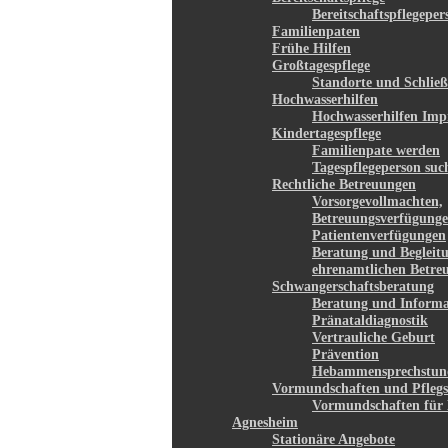
Bereitschaftspflegepe
Familienpaten
Frühe Hilfen
Großtagespflege
Standorte und Schließ
Hochwasserhilfen
Hochwasserhilfen Imp
Kindertagespflege
Familienpate werden
Tagespflegeperson suc
Rechtliche Betreuungen
Vorsorgevollmachten,
Betreuungsverfügunge
Patientenverfügungen
Beratung und Begleit
ehrenamtlichen Betre
Schwangerschaftsberatung
Beratung und Informa
Pränataldiagnostik
Vertrauliche Geburt
Prävention
Hebammensprechstun
Vormundschaften und Pflegs
Vormundschaften für 
Agnesheim
Stationäre Angebote