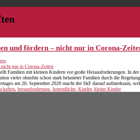
ften
ten und fördern – nicht nur in Corona-Zeite
gen
t Familien mit kleinen Kindern vor große Herausforderungen. In der so
tuation vieler ohnehin schon stark belasteter Familien durch die Regel
dertages am 20. September 2020 macht der SkF darauf aufmerksam, welc
schaften
,
herausforderung
,
Jugendliche
,
Kinder
,
kleine Kinder