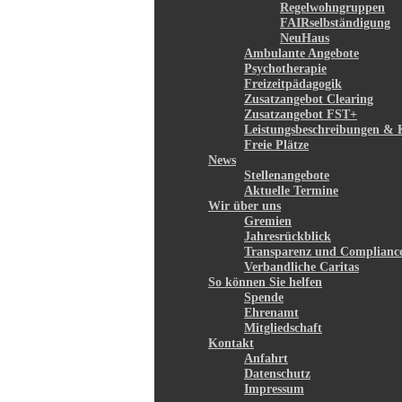
Regelwohngruppen
FAIRselbständigung
NeuHaus
Ambulante Angebote
Psychotherapie
Freizeitpädagogik
Zusatzangebot Clearing
Zusatzangebot FST+
Leistungsbeschreibungen & 
Freie Plätze
News
Stellenangebote
Aktuelle Termine
Wir über uns
Gremien
Jahresrückblick
Transparenz und Complianc
Verbandliche Caritas
So können Sie helfen
Spende
Ehrenamt
Mitgliedschaft
Kontakt
Anfahrt
Datenschutz
Impressum