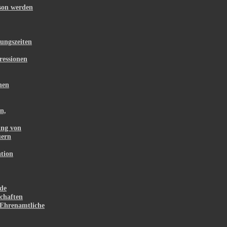
rson werden
ungszeiten
ressionen
hen
n,
ung von
uern
tion
de
chaften
Ehrenamtliche