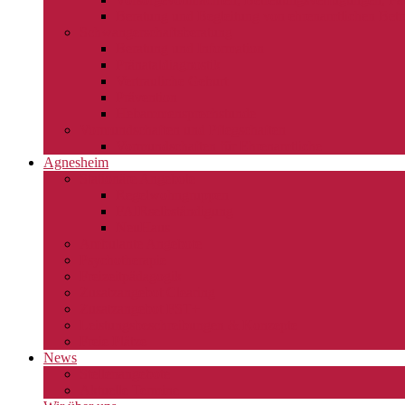
Beratung und Begleitung von ehrenamtlichen Betr
Schwangerschaftsberatung
Beratung und Information
Pränataldiagnostik
Vertrauliche Geburt
Prävention
Hebammensprechstunde
Vormundschaften und Pflegschaften
Vormundschaften für Ehrenamtliche
Agnesheim
Stationäre Angebote
Regelwohngruppen
FAIRselbständigung
NeuHaus
Ambulante Angebote
Psychotherapie
Freizeitpädagogik
Zusatzangebot Clearing
Zusatzangebot FST+
Leistungsbeschreibungen & Konzepte
Freie Plätze
News
Stellenangebote
Aktuelle Termine