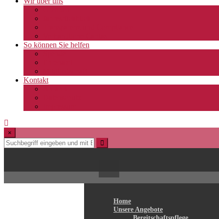
Wir über uns
Gremien
Jahresrückblick
Transparenz und Compliance
Verbandliche Caritas
So können Sie helfen
Spende
Ehrenamt
Mitgliedschaft
Kontakt
Anfahrt
Datenschutz
Impressum
×
Home
Unsere Angebote
Bereitschaftspflege