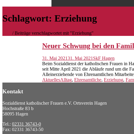
Schlagwort:
Erziehung
Start
/
Beiträge verschlagwortet mit "Erziehung"
Neuer Schwung bei den Famil
31. Mai 2021
31. Mai 2021
SkF Hagen
Beim Sozialdienst der katholischen Frauen in H
seit Mitte April 2021 die Abläufe rund um die 
Alleinerziehende von Ehrenamtlichen Mitarbeitern
Aktuelles
Alltag
,
Ehrenamtliche
,
Erziehung
,
Fami
Kontakt
Sozialdienst katholischer Frauen e.V. Ortsverein Hagen
Hochstraße 83 b
58095 Hagen
Tel.:
02331 36743-0
Fax: 02331 36743-50