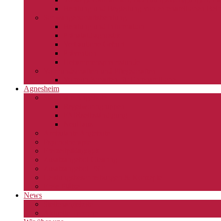
Beratung und Begleitung von ehrenamtlichen Betr
Schwangerschaftsberatung
Beratung und Information
Pränataldiagnostik
Vertrauliche Geburt
Prävention
Hebammensprechstunde
Vormundschaften und Pflegschaften
Vormundschaften für Ehrenamtliche
Agnesheim
Stationäre Angebote
Regelwohngruppen
FAIRselbständigung
NeuHaus
Ambulante Angebote
Psychotherapie
Freizeitpädagogik
Zusatzangebot Clearing
Zusatzangebot FST+
Leistungsbeschreibungen & Konzepte
Freie Plätze
News
Stellenangebote
Aktuelle Termine