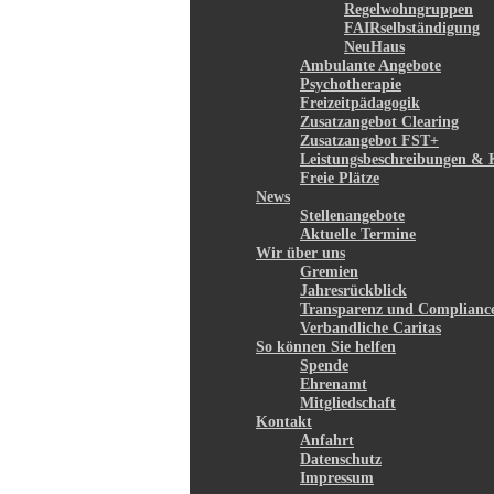
Regelwohngruppen
FAIRselbständigung
NeuHaus
Ambulante Angebote
Psychotherapie
Freizeitpädagogik
Zusatzangebot Clearing
Zusatzangebot FST+
Leistungsbeschreibungen & 
Freie Plätze
News
Stellenangebote
Aktuelle Termine
Wir über uns
Gremien
Jahresrückblick
Transparenz und Complianc
Verbandliche Caritas
So können Sie helfen
Spende
Ehrenamt
Mitgliedschaft
Kontakt
Anfahrt
Datenschutz
Impressum