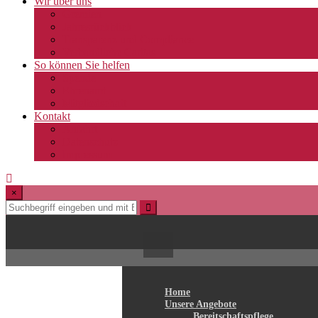
Wir über uns
Gremien
Jahresrückblick
Transparenz und Compliance
Verbandliche Caritas
So können Sie helfen
Spende
Ehrenamt
Mitgliedschaft
Kontakt
Anfahrt
Datenschutz
Impressum
×
Home
Unsere Angebote
Bereitschaftspflege