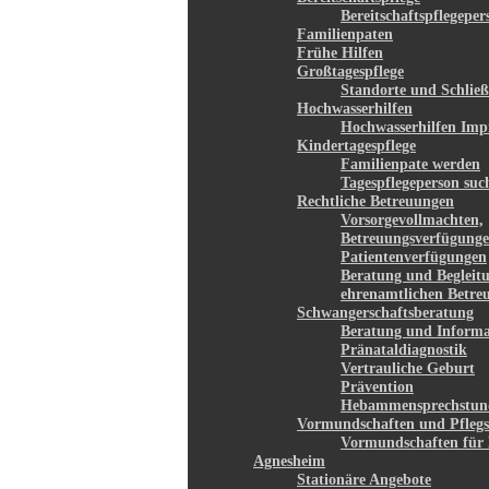
Bereitschaftspflegepe
Familienpaten
Frühe Hilfen
Großtagespflege
Standorte und Schließ
Hochwasserhilfen
Hochwasserhilfen Imp
Kindertagespflege
Familienpate werden
Tagespflegeperson suc
Rechtliche Betreuungen
Vorsorgevollmachten,
Betreuungsverfügunge
Patientenverfügungen
Beratung und Begleit
ehrenamtlichen Betre
Schwangerschaftsberatung
Beratung und Informa
Pränataldiagnostik
Vertrauliche Geburt
Prävention
Hebammensprechstun
Vormundschaften und Pflegs
Vormundschaften für 
Agnesheim
Stationäre Angebote