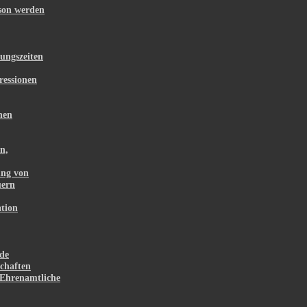
rson werden
ungszeiten
ressionen
hen
n,
ung von
uern
tion
de
chaften
Ehrenamtliche