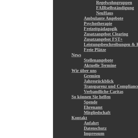
Regelwohngruppen
FAIRselbständigung
NeuHaus
Ambulante Angebote
Psychotherapie
Freizeitpädagogik
Zusatzangebot Clearing
Zusatzangebot FST+
Leistungsbeschreibungen & 
Freie Plätze
News
Stellenangebote
Aktuelle Termine
Wir über uns
Gremien
Jahresrückblick
Transparenz und Complianc
Verbandliche Caritas
So können Sie helfen
Spende
Ehrenamt
Mitgliedschaft
Kontakt
Anfahrt
Datenschutz
Impressum