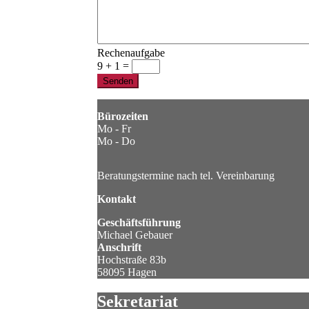
Rechenaufgabe
9 + 1 =
Bürozeiten
Mo - Fr
Mo - Do
Beratungstermine nach tel. Vereinbarung
Kontakt
Geschäftsführung
Michael Gebauer
Anschrift
Hochstraße 83b
58095 Hagen
Sekretariat