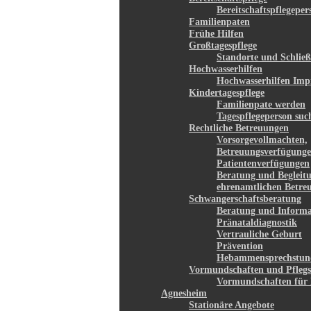
Bereitschaftspflegepe
Familienpaten
Frühe Hilfen
Großtagespflege
Standorte und Schließ
Hochwasserhilfen
Hochwasserhilfen Imp
Kindertagespflege
Familienpate werden
Tagespflegeperson suc
Rechtliche Betreuungen
Vorsorgevollmachten,
Betreuungsverfügunge
Patientenverfügungen
Beratung und Begleit
ehrenamtlichen Betre
Schwangerschaftsberatung
Beratung und Informa
Pränataldiagnostik
Vertrauliche Geburt
Prävention
Hebammensprechstun
Vormundschaften und Pflegs
Vormundschaften für 
Agnesheim
Stationäre Angebote