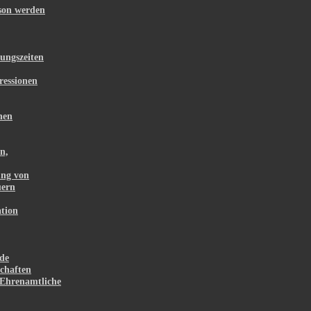
rson werden
ungszeiten
ressionen
hen
n,
ung von
uern
tion
de
chaften
Ehrenamtliche