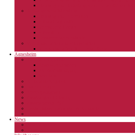
Beratung und Begleitung von ehrenamtlichen Betr
Schwangerschaftsberatung
Beratung und Information
Pränataldiagnostik
Vertrauliche Geburt
Prävention
Hebammensprechstunde
Vormundschaften und Pflegschaften
Vormundschaften für Ehrenamtliche
Agnesheim
Stationäre Angebote
Regelwohngruppen
FAIRselbständigung
NeuHaus
Ambulante Angebote
Psychotherapie
Freizeitpädagogik
Zusatzangebot Clearing
Zusatzangebot FST+
Leistungsbeschreibungen & Konzepte
Freie Plätze
News
Stellenangebote
Aktuelle Termine