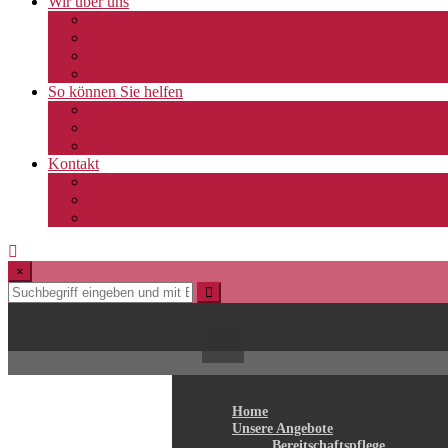
Wir über uns
Gremien
Jahresrückblick
Transparenz und Compliance
Verbandliche Caritas
So können Sie helfen
Spende
Ehrenamt
Mitgliedschaft
Kontakt
Anfahrt
Datenschutz
Impressum
×
Home
Unsere Angebote
Bereitschaftspflege