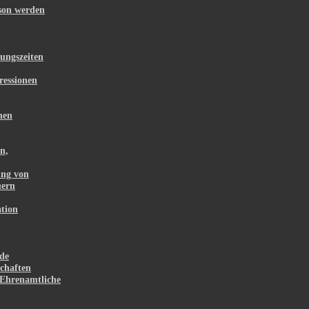
rson werden
ungszeiten
ressionen
hen
n,
ung von
uern
tion
de
chaften
Ehrenamtliche