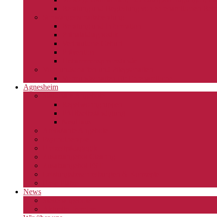
Beratung und Begleitung von ehrenamtlichen Betr
Schwangerschaftsberatung
Beratung und Information
Pränataldiagnostik
Vertrauliche Geburt
Prävention
Hebammensprechstunde
Vormundschaften und Pflegschaften
Vormundschaften für Ehrenamtliche
Agnesheim
Stationäre Angebote
Regelwohngruppen
FAIRselbständigung
NeuHaus
Ambulante Angebote
Psychotherapie
Freizeitpädagogik
Zusatzangebot Clearing
Zusatzangebot FST+
Leistungsbeschreibungen & Konzepte
Freie Plätze
News
Stellenangebote
Aktuelle Termine