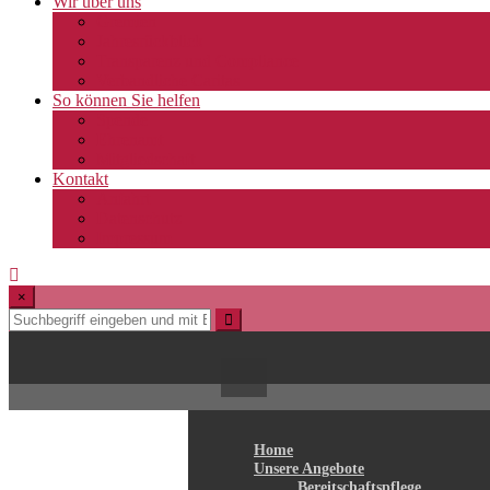
Wir über uns
Gremien
Jahresrückblick
Transparenz und Compliance
Verbandliche Caritas
So können Sie helfen
Spende
Ehrenamt
Mitgliedschaft
Kontakt
Anfahrt
Datenschutz
Impressum
×
Home
Unsere Angebote
Bereitschaftspflege