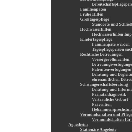
Bereitschaftspflegepe
Familienpaten
Frühe Hilfen
Großtagespflege
Standorte und Schließ
Hochwasserhilfen
Hochwasserhilfen Imp
Kindertagespflege
Familienpate werden
Tagespflegeperson suc
Rechtliche Betreuungen
Vorsorgevollmachten,
Betreuungsverfügunge
Patientenverfügungen
Beratung und Begleit
ehrenamtlichen Betre
Schwangerschaftsberatung
Beratung und Informa
Pränataldiagnostik
Vertrauliche Geburt
Prävention
Hebammensprechstun
Vormundschaften und Pflegs
Vormundschaften für 
Agnesheim
Stationäre Angebote