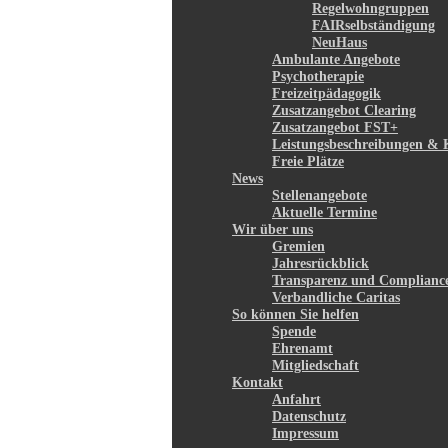
Regelwohngruppen
FAIRselbständigung
NeuHaus
Ambulante Angebote
Psychotherapie
Freizeitpädagogik
Zusatzangebot Clearing
Zusatzangebot FST+
Leistungsbeschreibungen & 
Freie Plätze
News
Stellenangebote
Aktuelle Termine
Wir über uns
Gremien
Jahresrückblick
Transparenz und Complianc
Verbandliche Caritas
So können Sie helfen
Spende
Ehrenamt
Mitgliedschaft
Kontakt
Anfahrt
Datenschutz
Impressum