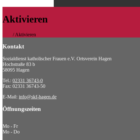
Aktivieren
Start
/
Aktivieren
Kontakt
Sozialdienst katholischer Frauen e.V. Ortsverein Hagen
Hochstraße 83 b
58095 Hagen
Tel.:
02331 36743-0
Fax: 02331 36743-50
E-Mail:
info@skf-hagen.de
Öffnungszeiten
Mo - Fr
Mo - Do